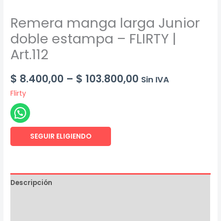
Remera manga larga Junior
doble estampa – FLIRTY |
Art.112
Price
$
8.400,00
–
$
103.800,00
Sin IVA
Flirty
range:
$ 8.400,00
through
SEGUIR ELIGIENDO
$ 103.800,00
Descripción
Información adicional
Valoraciones (0)