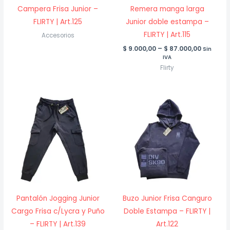
Campera Frisa Junior –
Remera manga larga
FLIRTY | Art.125
Junior doble estampa –
FLIRTY | Art.115
Accesorios
Price
$
9.000,00
–
$
87.000,00
Sin
range:
IVA
$ 9.000,
Flirty
throug
$ 87.000
Pantalón Jogging Junior
Buzo Junior Frisa Canguro
Cargo Frisa c/Lycra y Puño
Doble Estampa – FLIRTY |
– FLIRTY | Art.139
Art.122