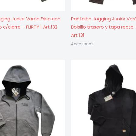
ging Junior Varón Frisa con
Pantalón Jogging Junior Var
lo c/cierre – FLIRTY | Art.132
Bolsillo trasero y tapa recto –
Art.131
Accesorios