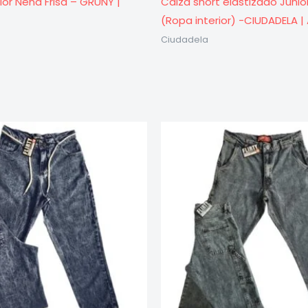
ior Nena Frisa – GRUNY |
Calza short elastizado Junio
(Ropa interior) -CIUDADELA |
Ciudadela