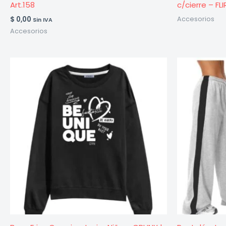
Art.158
c/cierre – FLI
$
0,00
Accesorios
Sin IVA
Accesorios