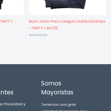
LIRTY |
Buzo Junior Frisa Canguro Doble Estampa
– FLIRTY | Art.122
Accesorios
Somos
antes
Mayoristas
de Privacidad y
Tenemos una gran