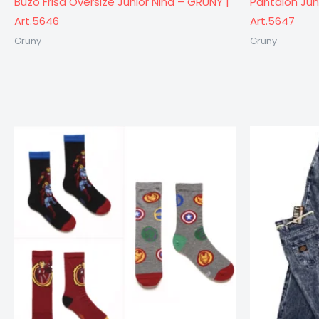
Buzo Frisa Oversize Junior Niña – GRUNY |
Pantalón Jun
Art.5646
Art.5647
Gruny
Gruny