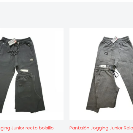
ing Junior recto bolsillo
Pantalón Jogging Junior Rela