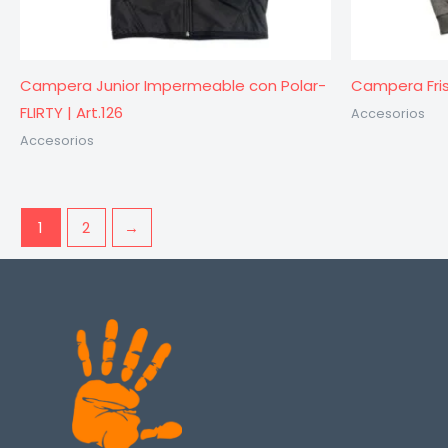
Campera Junior Impermeable con Polar-
Campera Frisa
FLIRTY | Art.126
Accesorios
Accesorios
1
2
→