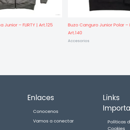
 Junior – FLIRTY | Art.125
Buzo Canguro Junior Polar – F
Art.140
Accesorios
Enlaces
Links
Import
Conocenos
Vamos a conectar
Políticas 
Cookies