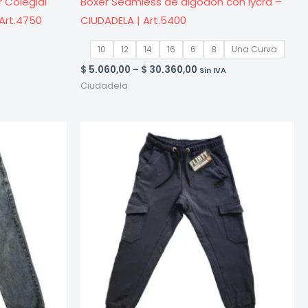
r Colegial
Boxer Seamless de algodón con lycra –
 Art.4750
CIUDADELA | Art.5400
10
12
14
16
6
8
Una Curva
Price
$
5.060,00
–
$
30.360,00
Sin IVA
range:
Ciudadela
$ 5.060,00
through
$ 30.360,00