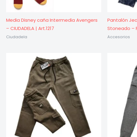
Media Disney caña Intermedia Avengers
Pantalón Jea
– CIUDADELA | Art.1217
Stoneado – FL
Ciudadela
Accesorios