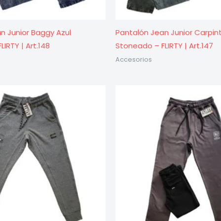
n Junior Baggy Azul
Pantalón Jean Junior Carpin
IRTY | Art.148
Stoneado – FLIRTY | Art.147
Accesorios