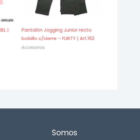
EL |
Pantalón Jogging Junior recto
bolsillo c/cierre – FLIRTY | Art.162
Accesorios
Somos