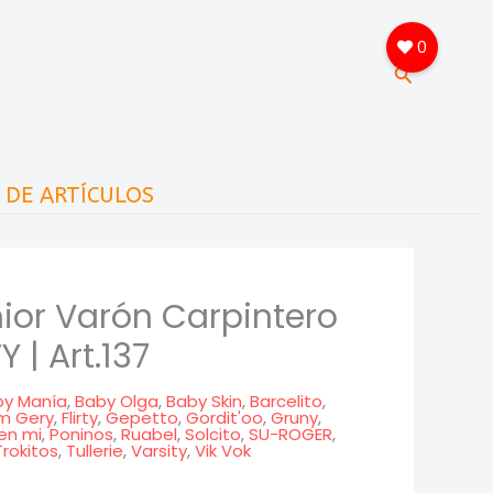
0
Buscar
A DE ARTÍCULOS
ior Varón Carpintero
Y | Art.137
by Manía
,
Baby Olga
,
Baby Skin
,
Barcelito
,
m Gery
,
Flirty
,
Gepetto
,
Gordit'oo
,
Gruny
,
en mi
,
Poninos
,
Ruabel
,
Solcito
,
SU-ROGER
,
Trokitos
,
Tullerie
,
Varsity
,
Vik Vok