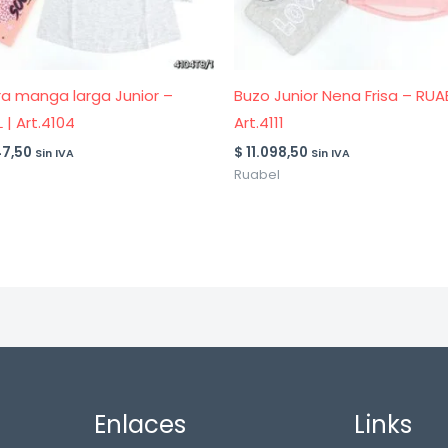
a manga larga Junior –
Buzo Junior Nena Frisa – RUAB
 | Art.4104
Art.4111
7,50
$
11.098,50
Sin IVA
Sin IVA
Ruabel
Enlaces
Links