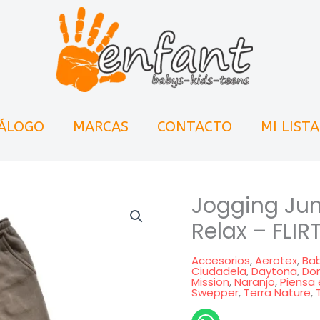
ÁLOGO
MARCAS
CONTACTO
MI LIST
Jogging Jun
Relax – FLIRT
Accesorios
,
Aerotex
,
Ba
Ciudadela
,
Daytona
,
Do
Mission
,
Naranjo
,
Piensa 
Swepper
,
Terra Nature
,