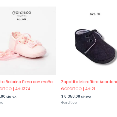
to Balerina Pima con moño
Zapatito Microfibra Acordo
ITOO | Art.1374
GORDITOO | Art.21
,00
$
6.350,00
Sin IVA
Sin IVA
oo
Gordit'oo