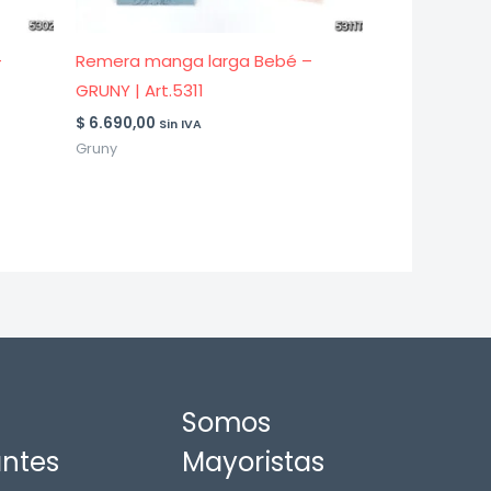
–
Remera manga larga Bebé –
GRUNY | Art.5311
$
6.690,00
Sin IVA
Gruny
Somos
antes
Mayoristas