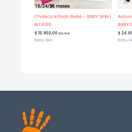
Chaleco Inflado Bebé – BABY SKIN |
Astro
Art.6310
BABY S
$
15.950,00
$
24.9
Sin IVA
Baby Skin
Baby Sk