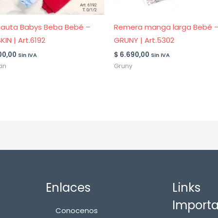
nauta Babys Beba Bebé –
Remera manga larga Bebé 
KIN | Art.6192
GRUNY | Art.5302
00,00
$
6.690,00
Sin IVA
Sin IVA
in
Gruny
Enlaces
Links
Import
Conocenos