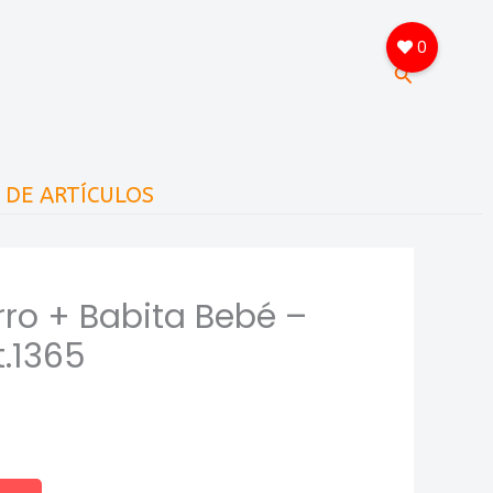
0
Buscar
A DE ARTÍCULOS
ro + Babita Bebé –
t.1365