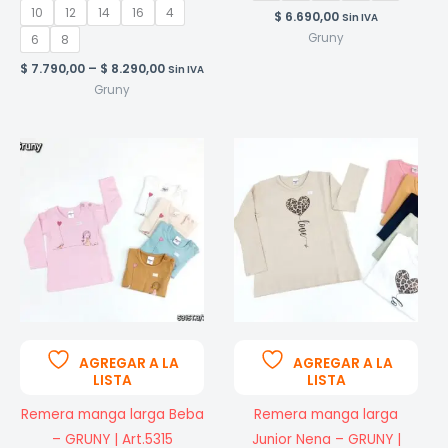
10
12
14
16
4
$
6.690,00
Sin IVA
Gruny
6
8
Price
$
7.790,00
–
$
8.290,00
Sin IVA
range:
Gruny
$ 7.790,00
through
$ 8.290,00
AGREGAR A LA
AGREGAR A LA
LISTA
LISTA
Remera manga larga Beba
Remera manga larga
– GRUNY | Art.5315
Junior Nena – GRUNY |