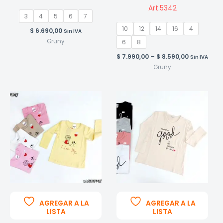
Art.5342
3
4
5
6
7
10
12
14
16
4
$
6.690,00
Sin IVA
Gruny
6
8
Price
$
7.990,00
–
$
8.590,00
Sin IVA
range:
Gruny
$ 7.990,00
through
$ 8.590,00
AGREGAR A LA
AGREGAR A LA
LISTA
LISTA