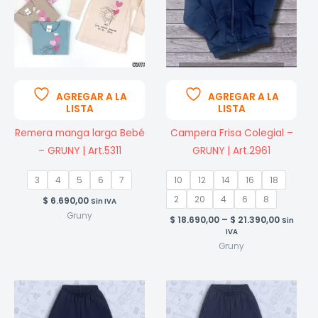
AGREGAR A LA
AGREGAR A LA
LISTA
LISTA
Remera manga larga Bebé
Campera Frisa Colegial –
– GRUNY | Art.5311
GRUNY | Art.2961
3
4
5
6
7
10
12
14
16
18
2
20
4
6
8
$
6.690,00
Sin IVA
Gruny
Price
$
18.690,00
–
$
21.390,00
Sin
range:
IVA
$ 18.690
Gruny
throug
$ 21.390