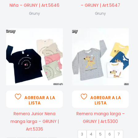
Niña – GRUNY | Art.5646
– GRUNY | Art.5647
Gruny
Gruny
AGREGAR A LA
AGREGAR A LA
LISTA
LISTA
Remera Junior Nena
Remera manga larga –
manga larga – GRUNY |
GRUNY | Art.5300
Art.5336
3
4
5
6
7