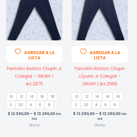
AGREGAR A LA
AGREGAR A LA
LISTA
LISTA
Pantalón Rústico Chupin Jr
Pantalón Rústico Chupin
Colegial – GRUNY |
c/puño Jr Colegial –
Art.2975
GRUNY | Art.2966
10
12
14
16
18
10
12
14
16
18
2
20
4
6
8
2
20
4
6
8
Price
Price
$
12.390,00
–
$
13.290,00
$
12.390,00
–
$
13.290,00
Sin
Sin
range:
range:
IVA
IVA
$ 12.390,00
$ 12.390
Gruny
Gruny
through
throug
$ 13.290,00
$ 13.290