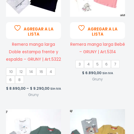
AGREGAR A LA
AGREGAR A LA
LISTA
LISTA
Remera manga larga
Remera manga larga Bebé
Doble estampa frente y
– GRUNY | Art.5314
espalda – GRUNY | Art.5322
3
4
5
6
7
10
12
14
16
4
$
6.890,00
Sin IVA
Gruny
6
8
Price
$
8.690,00
–
$
9.290,00
Sin IVA
range:
Gruny
$ 8.690,00
through
$ 9.290,00