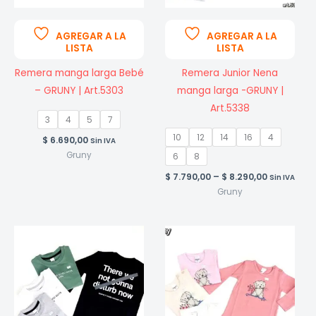
AGREGAR A LA
AGREGAR A LA
LISTA
LISTA
Remera manga larga Bebé
Remera Junior Nena
– GRUNY | Art.5303
manga larga -GRUNY |
Art.5338
3
4
5
7
10
12
14
16
4
$
6.690,00
Sin IVA
Gruny
6
8
Price
$
7.790,00
–
$
8.290,00
Sin IVA
range:
Gruny
$ 7.790,00
through
$ 8.290,00