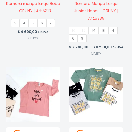
Remera manga larga Beba
Remera Manga Larga
– GRUNY | Art.5313
Junior Nena – GRUNY |
Art.5335
3
4
5
6
7
10
12
14
16
4
$
6.690,00
Sin IVA
Gruny
6
8
Price
$
7.790,00
–
$
8.290,00
Sin IVA
range:
Gruny
$ 7.790,00
through
$ 8.290,00