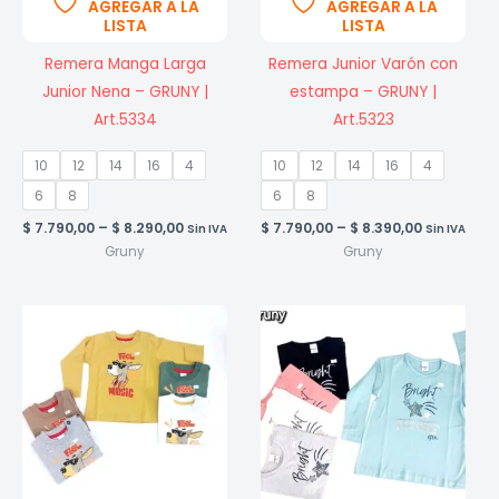
AGREGAR A LA
AGREGAR A LA
LISTA
LISTA
Remera Manga Larga
Remera Junior Varón con
Junior Nena – GRUNY |
estampa – GRUNY |
Art.5334
Art.5323
10
12
14
16
4
10
12
14
16
4
6
8
6
8
Price
Price
$
7.790,00
–
$
8.290,00
$
7.790,00
–
$
8.390,00
Sin IVA
Sin IVA
range:
range:
Gruny
Gruny
$ 7.790,00
$ 7.790,00
through
through
$ 8.290,00
$ 8.390,00