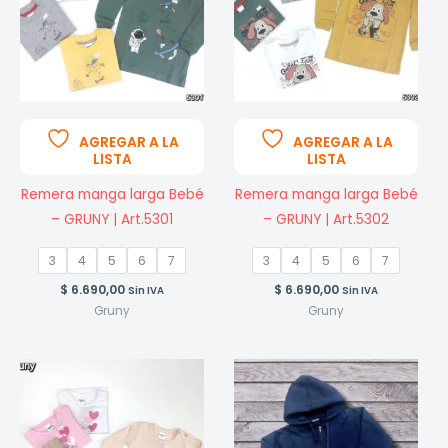
AGREGAR A LA
AGREGAR A LA
LISTA
LISTA
Remera manga larga Bebé
Remera manga larga Bebé
– GRUNY | Art.5301
– GRUNY | Art.5302
3
4
5
6
7
3
4
5
6
7
$
6.690,00
$
6.690,00
Sin IVA
Sin IVA
Gruny
Gruny