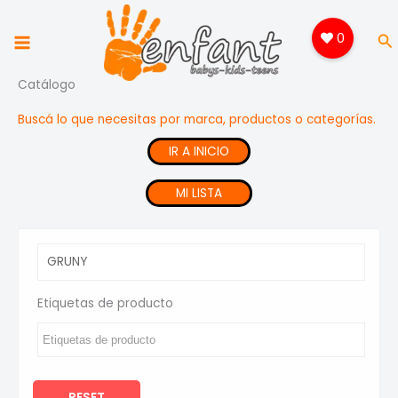
Ir
al
0
Bu
contenido
Catálogo
Buscá lo que necesitas por marca, productos o categorías.
IR A INICIO
MI LISTA
Etiquetas de producto
RESET