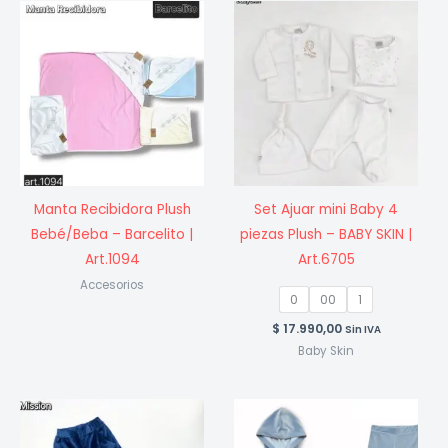
Manta Recibidora Plush
Set Ajuar mini Baby 4
Bebé/Beba – Barcelito |
piezas Plush – BABY SKIN |
Art.1094
Art.6705
Accesorios
0
00
1
$
17.990,00
Sin IVA
Baby Skin