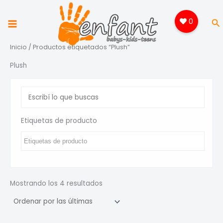
Ir
al
0
Bu
contenido
Inicio
/ Productos etiquetados “Plush”
Plush
Etiquetas de producto
Sorted
Mostrando los 4 resultados
by
latest