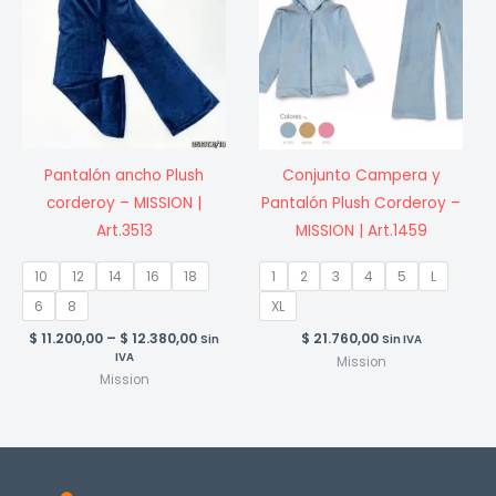
Pantalón ancho Plush
Conjunto Campera y
corderoy – MISSION |
Pantalón Plush Corderoy –
Art.3513
MISSION | Art.1459
10
12
14
16
18
1
2
3
4
5
L
6
8
XL
Price
$
11.200,00
–
$
12.380,00
$
21.760,00
Sin
Sin IVA
range:
IVA
Mission
$ 11.200,00
Mission
through
$ 12.380,00