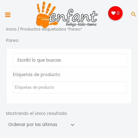
Ir
al
0
Bu
contenido
Inicio
/ Productos etiquetados “Pareo”
Pareo
Etiquetas de producto
Mostrando el único resultado