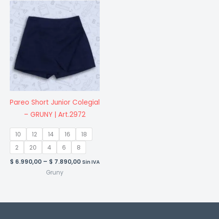
Pareo Short Junior Colegial
– GRUNY | Art.2972
10
12
14
16
18
2
20
4
6
8
Price
$
6.990,00
–
$
7.890,00
Sin IVA
range:
Gruny
$ 6.990,00
through
$ 7.890,00