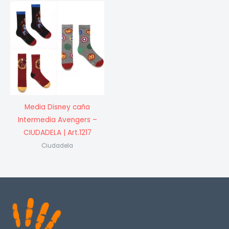
Media Disney caña
Intermedia Avengers –
CIUDADELA | Art.1217
Ciudadela