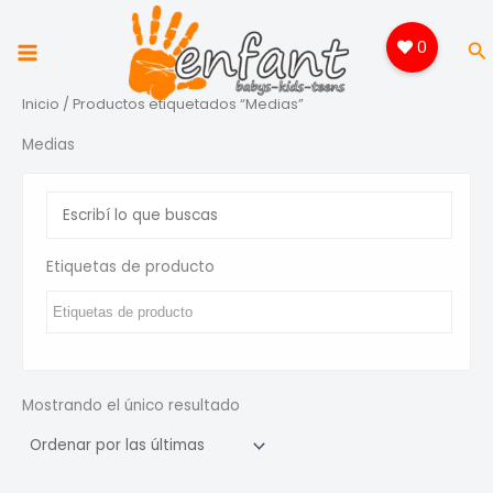
Ir
al
0
Bu
contenido
Inicio
/ Productos etiquetados “Medias”
Medias
Etiquetas de producto
Mostrando el único resultado