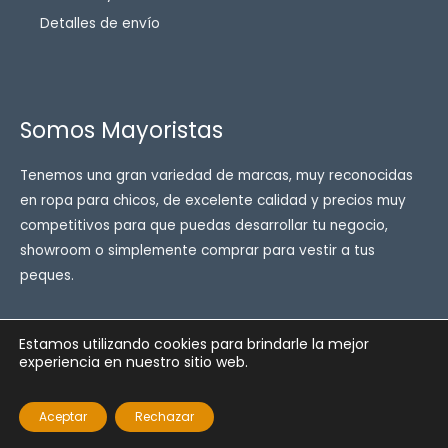
Detalles de envío
Somos Mayoristas
Tenemos una gran variedad de marcas, muy reconocidas
en ropa para chicos, de excelente calidad y precios muy
competitivos para que puedas desarrollar tu negocio,
showroom o simplemente comprar para vestir a tus
peques.
Estamos utilizando cookies para brindarle la mejor
experiencia en nuestro sitio web.
Copyright © 2026 Enfant ropa para chicos
Powered by Enfant ropa para chicos
Aceptar
Rechazar