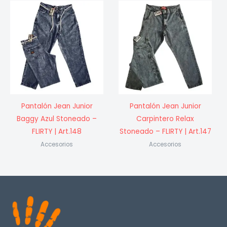
Pantalón Jean Junior
Pantalón Jean Junior
Baggy Azul Stoneado –
Carpintero Relax
FLIRTY | Art.148
Stoneado – FLIRTY | Art.147
Accesorios
Accesorios