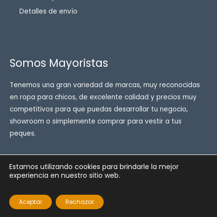
Detalles de envío
Somos Mayoristas
Tenemos una gran variedad de marcas, muy reconocidas
en ropa para chicos, de excelente calidad y precios muy
competitivos para que puedas desarrollar tu negocio,
showroom o simplemente comprar para vestir a tus
peques.
Estamos utilizando cookies para brindarle la mejor
experiencia en nuestro sitio web.
Copyright © 2026 Enfant ropa para chicos
Powered by Enfant ropa para chicos
Aceptar
Rechazar