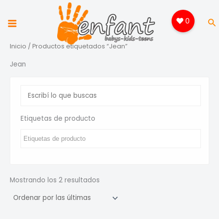
Ir
al
0
Bu
contenido
Inicio
/ Productos etiquetados “Jean”
Jean
Etiquetas de producto
Sorted
Mostrando los 2 resultados
by
latest