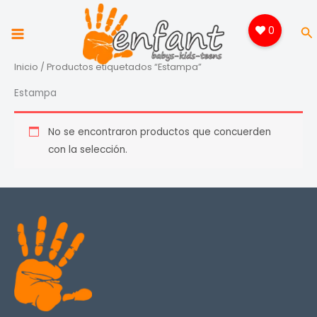
Ir
al
0
Bu
contenido
Inicio
/ Productos etiquetados “Estampa”
Estampa
No se encontraron productos que concuerden
con la selección.