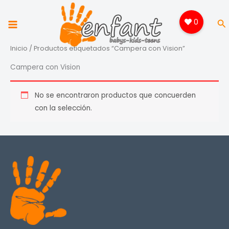
Ir
al
0
Bu
contenido
Inicio
/ Productos etiquetados “Campera con Vision”
Campera con Vision
No se encontraron productos que concuerden
con la selección.